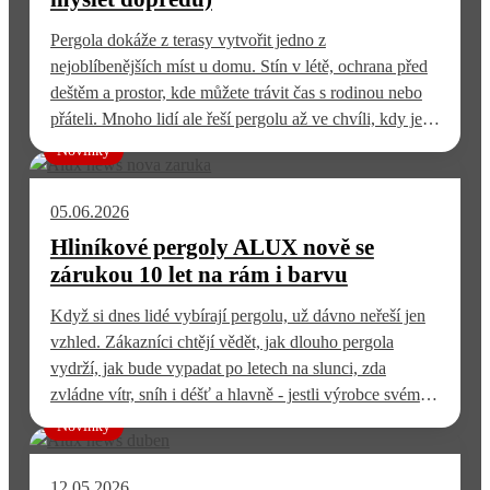
Pergola dokáže z terasy vytvořit jedno z
nejoblíbenějších míst u domu. Stín v létě, ochrana před
deštěm a prostor, kde můžete trávit čas s rodinou nebo
přáteli. Mnoho lidí ale řeší pergolu až ve chvíli, kdy je
terasa hotová. A právě tehdy často zjistí, že některé věci
Novinky
měly být připravené dopředu. Správná příprava na
pergolu…
05.06.2026
Hliníkové pergoly ALUX nově se
zárukou 10 let na rám i barvu
Když si dnes lidé vybírají pergolu, už dávno neřeší jen
vzhled. Zákazníci chtějí vědět, jak dlouho pergola
vydrží, jak bude vypadat po letech na slunci, zda
zvládne vítr, sníh i déšť a hlavně - jestli výrobce svému
produktu opravdu věří. Právě proto jsme se v ALUX
Novinky
rozhodli pro důležitý krok. U vybraných modelů pergol
nově…
12.05.2026