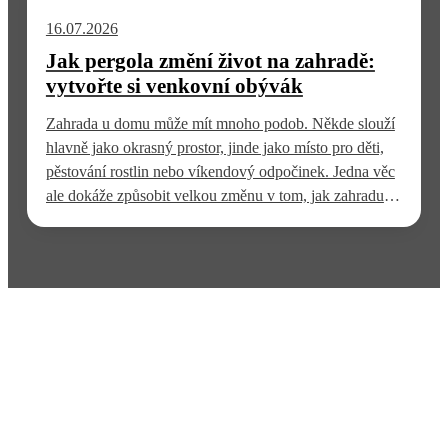
kdy je terasa příjemně využitelná. Rozhodnutí proto
16.07.2026
nestojí na tom, které…
Jak pergola změní život na zahradě:
vytvořte si venkovní obývák
Zahrada u domu může mít mnoho podob. Někde slouží
hlavně jako okrasný prostor, jinde jako místo pro děti,
pěstování rostlin nebo víkendový odpočinek. Jedna věc
ale dokáže způsobit velkou změnu v tom, jak zahradu
skutečně využíváte. Tou věcí je pergola na terase nebo
na zahradě. Najednou vznikne prostor, který není úplně
uvnitř domu, ale zároveň…