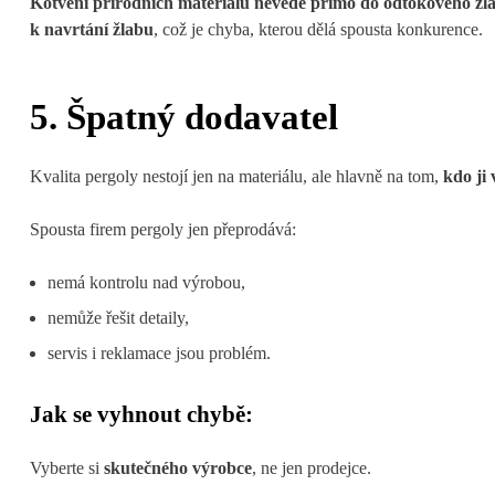
Kotvení přírodních materiálů nevede přímo do odtokového žl
k navrtání žlabu
, což je chyba, kterou dělá spousta konkurence.
5. Špatný dodavatel
Kvalita pergoly nestojí jen na materiálu, ale hlavně na tom,
kdo ji 
Spousta firem pergoly jen přeprodává:
nemá kontrolu nad výrobou,
nemůže řešit detaily,
servis i reklamace jsou problém.
Jak se vyhnout chybě:
Vyberte si
skutečného výrobce
, ne jen prodejce.