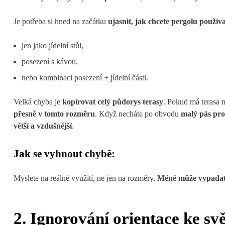
Je potřeba si hned na začátku
ujasnit, jak chcete pergolu použív
jen jako jídelní stůl,
posezení s kávou,
nebo kombinaci posezení + jídelní části.
Velká chyba je
kopírovat celý půdorys terasy
. Pokud má terasa 
přesně v tomto rozměru
. Když necháte po obvodu
malý pás pro
větší a vzdušnější
.
Jak se vyhnout chybě:
Myslete na reálné využití, ne jen na rozměry.
Méně může vypadat l
2. Ignorování orientace ke s