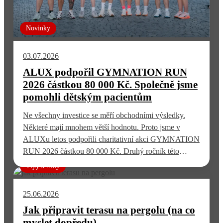
Novinky
03.07.2026
ALUX podpořil GYMNATION RUN
2026 částkou 80 000 Kč. Společně jsme
pomohli dětským pacientům
Ne všechny investice se měří obchodními výsledky.
Některé mají mnohem větší hodnotu. Proto jsme v
ALUXu letos podpořili charitativní akci GYMNATION
RUN 2026 částkou 80 000 Kč. Druhý ročník této
výjimečné události spojil sport, komunitu a pomoc
Tipy a triky
dětem, které bojují s vážným onkologickým
onemocněním. Pro nás nebyla podpora této akce
25.06.2026
otázkou marketingu. Byla to možnost…
Jak připravit terasu na pergolu (na co
myslet dopředu)