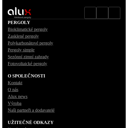
PERGOLY
Bioklimatické pergoly
Zasklené pergoly
Polykarbonátové pergoly
Pergoly simple
Sezónní zimní zahrady
Fotovoltaické pergoly
O SPOLEČNOSTI
Kontakt
O nás
Alux news
Výroba
Naši partneři a dodavatelé
UŽITEČNÉ ODKAZY