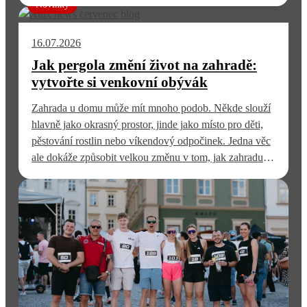
kontakt se zahradou. Sezónní zimní zahrada přidává
Novinky
boční ochranu před větrem a deštěm a prodlužuje dobu,
kdy je terasa příjemně využitelná. Rozhodnutí proto
16.07.2026
nestojí na tom, které…
Jak pergola změní život na zahradě:
vytvořte si venkovní obývák
Zahrada u domu může mít mnoho podob. Někde slouží
hlavně jako okrasný prostor, jinde jako místo pro děti,
pěstování rostlin nebo víkendový odpočinek. Jedna věc
ale dokáže způsobit velkou změnu v tom, jak zahradu
skutečně využíváte. Tou věcí je pergola na terase nebo
na zahradě. Najednou vznikne prostor, který není úplně
uvnitř domu, ale zároveň…