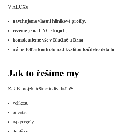
V ALUXu:
navrhujeme vlastní hliníkové profily
,
řežeme je na CNC strojích
,
kompletujeme vše v Blučině u Brna
,
máme
100% kontrolu nad kvalitou každého detailu
.
Jak to řešíme my
Každý projekt řešíme individuálně:
velikost,
orientaci,
typ pergoly,
doplňky,