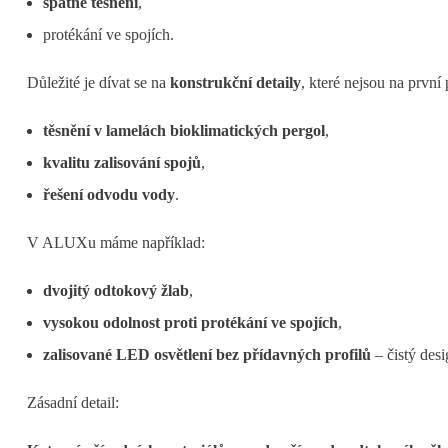
špatné těsnění
,
protékání ve spojích.
Důležité je dívat se na
konstrukční detaily
, které nejsou na první 
těsnění v lamelách bioklimatických pergol
,
kvalitu zalisování spojů
,
řešení odvodu vody
.
V ALUXu máme například:
dvojitý odtokový žlab
,
vysokou odolnost proti protékání ve spojích
,
zalisované LED osvětlení bez přídavných profilů
– čistý desi
Zásadní detail: