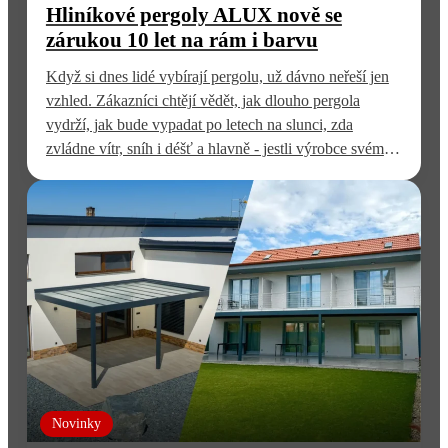
Hliníkové pergoly ALUX nově se
zárukou 10 let na rám i barvu
Když si dnes lidé vybírají pergolu, už dávno neřeší jen
vzhled. Zákazníci chtějí vědět, jak dlouho pergola
vydrží, jak bude vypadat po letech na slunci, zda
zvládne vítr, sníh i déšť a hlavně - jestli výrobce svému
produktu opravdu věří. Právě proto jsme se v ALUX
rozhodli pro důležitý krok. U vybraných modelů pergol
nově…
Novinky