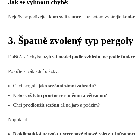
Jak se vyhnout chybě:
Nejdřív se podívejte,
kam svítí slunce
– až potom vybírejte
konkr
3. Špatně zvolený typ pergoly
Další častá chyba:
vybrat model podle vzhledu, ne podle funkc
Položte si základní otázky:
Chci pergolu jako
sezónní zimní zahradu
?
Nebo spíš
letní prostor se stíněním a větráním
?
Chci
prodloužit sezónu
až na jaro a podzim?
Například:
Bioklimatická pergola + screenové zipové rolety + infratope