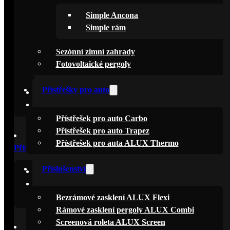
Simple Ancona
Pergoly Simple
Simple rám
Simple Ancona
Sezónní zimní zahrady
Simple Fix
Fotovoltaické pergoly
Simple rám
Přístřešky pro auto
Sezónní zimní zahrady
Fotovoltaické pergoly
Přístřešek pro auto Carbo
Přístřešek pro auto Trapez
Přístřešek pro auta ALUX Thermo
Přístřešky pro auto
Příslušenství
Přístřešek pro auto Carbo
Přístřešek pro auto Trapez
Přístřešek pro auta ALUX Thermo
Bezrámové zasklení ALUX Flexi
Rámové zasklení pergoly ALUX Combi
Screenová roleta ALUX Screen