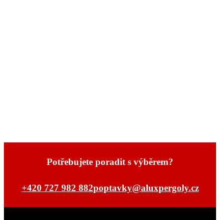
Potřebujete poradit s výběrem?
+420 727 982 882
poptavky@aluxpergoly.cz