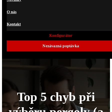
O nás
Kontakt
Konfigurátor
Nezávazná poptávka
Top 5 chyb při
výběru pergoly (a