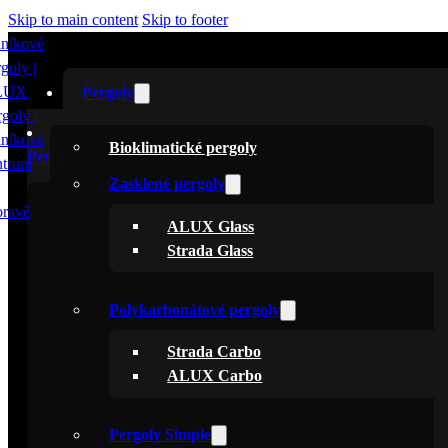
Skip to main content
Skip to footer
Pergoly
Bioklimatické pergoly
Pergoly
Zasklené pergoly
Bioklimatické pergoly
ALUX Glass
Zasklené pergoly
Strada Glass
ALUX Glass
Strada Glass
Polykarbonátové pergoly
Strada Carbo
Polykarbonátové pergoly
ALUX Carbo
Strada Carbo
ALUX Carbo
Pergoly Simple