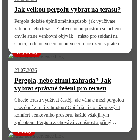
Jak velkou pergolu vybrat na terasu?
Pergola dokáže úplně změnit způsob, jak využíváte
zahradu nebo terasu. Z obyčejného prostoru se během
chvíle stane venkovní obývák – místo pro snídani na
slunci, rodinné večeře nebo večerní posezení s přáteli.
Jedna z prvních otázek při plánování ale zní: Jak velká
Tipy a triky
pergola je vlastně ideální? Ideální velikost pergoly závisí
na velikosti terasy a způsobu…
23.07.2026
Pergola, nebo zimní zahrada? Jak
vybrat správné řešení pro terasu
Chcete terasu využívat častěji, ale váháte mezi pergolou
a sezónní zimní zahradou? Obě řešení dokážou zvýšit
komfort venkovního prostoru, každé však jiným
způsobem. Pergola zachovává vzdušnost a přímý
kontakt se zahradou. Sezónní zimní zahrada přidává
Novinky
boční ochranu před větrem a deštěm a prodlužuje dobu,