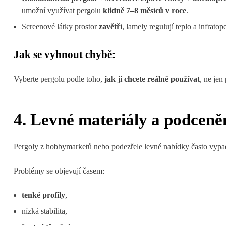
umožní využívat pergolu
klidně 7–8 měsíců v roce
.
Screenové látky prostor
zavětří
, lamely regulují teplo a infrato
Jak se vyhnout chybě:
Vyberte pergolu podle toho,
jak ji chcete reálně používat
, ne jen
4. Levné materiály a podceněn
Pergoly z hobbymarketů nebo podezřele levné nabídky často vypad
Problémy se objevují časem:
tenké profily
,
nízká stabilita,