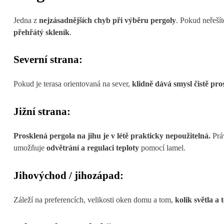
Jedna z
nejzásadnějších chyb při výběru pergoly
. Pokud neřešít
přehřátý skleník
.
Severní strana:
Pokud je terasa orientovaná na sever,
klidně dává smysl čistě pro
Jižní strana:
Prosklená pergola na jihu je v létě prakticky nepoužitelná.
Prá
umožňuje
odvětrání a regulaci teploty
pomocí lamel.
Jihovýchod / jihozápad:
Záleží na preferencích, velikosti oken domu a tom,
kolik světla a 