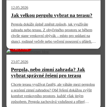
12.05.2026
Jak velkou pergolu vybrat na terasu?
Pergola dokáže úplně změnit způsob, jak využíváte
zahradu nebo terasu. Z obyčejného prostoru se během
chvíle stane venkovní obývák – místo pro snídani na
slunci, rodinné večeře nebo večerní posezení s přáteli.
Jedna z prvních otázek při plánování ale zní: Jak velká
Tipy a triky
pergola je vlastně ideální? Ideální velikost pergoly závisí
na velikosti terasy a způsobu…
23.07.2026
Pergola, nebo zimní zahrada? Jak
vybrat správné řešení pro terasu
Chcete terasu využívat častěji, ale váháte mezi pergolou
a sezónní zimní zahradou? Obě řešení dokážou zvýšit
komfort venkovního prostoru, každé však jiným
způsobem. Pergola zachovává vzdušnost a přímý