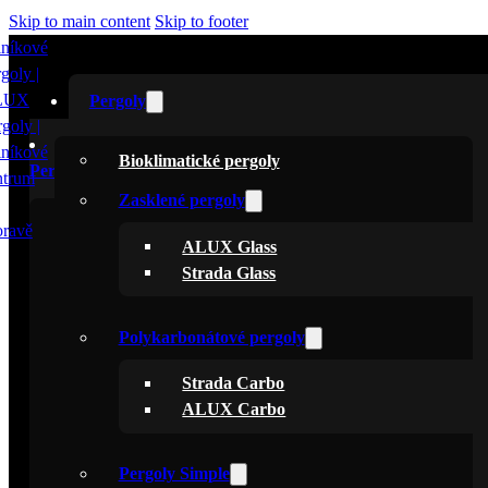
Skip to main content
Skip to footer
Pergoly
Bioklimatické pergoly
Pergoly
Zasklené pergoly
Bioklimatické pergoly
ALUX Glass
Zasklené pergoly
Strada Glass
ALUX Glass
Strada Glass
Polykarbonátové pergoly
Strada Carbo
Polykarbonátové pergoly
ALUX Carbo
Strada Carbo
ALUX Carbo
Pergoly Simple