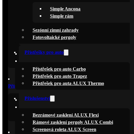
Simple Ancona
Pergoly Simple
Simple rám
Simple Ancona
Sezónní zimní zahrady
Simple Fix
Fotovoltaické pergoly
Simple rám
Přístřešky pro auto
Sezónní zimní zahrady
Fotovoltaické pergoly
Přístřešek pro auto Carbo
Přístřešek pro auto Trapez
Přístřešek pro auta ALUX Thermo
Přístřešky pro auto
Příslušenství
Přístřešek pro auto Carbo
Přístřešek pro auto Trapez
Přístřešek pro auta ALUX Thermo
Bezrámové zasklení ALUX Flexi
Rámové zasklení pergoly ALUX Combi
Screenová roleta ALUX Screen