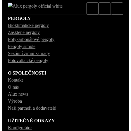
PERGOLY
Bioklimatické pergoly
Zasklené pergoly
Polykarbonátové pergoly
Pergoly simple
Sezónní zimní zahrady
Fotovoltaické pergoly
O SPOLEČNOSTI
Kontakt
O nás
Alux news
Výroba
Naši partneři a dodavatelé
UŽITEČNÉ ODKAZY
Konfigurátor