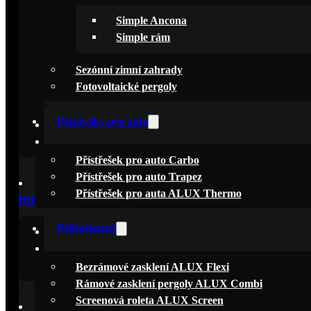
Simple Ancona
Pergoly Simple
Simple rám
Simple Ancona
Sezónní zimní zahrady
Simple Fix
Fotovoltaické pergoly
Simple rám
Přístřešky pro auto
Sezónní zimní zahrady
Fotovoltaické pergoly
Přístřešek pro auto Carbo
Přístřešek pro auto Trapez
Přístřešek pro auta ALUX Thermo
Přístřešky pro auto
Příslušenství
Přístřešek pro auto Carbo
Přístřešek pro auto Trapez
Přístřešek pro auta ALUX Thermo
Bezrámové zasklení ALUX Flexi
Rámové zasklení pergoly ALUX Combi
Screenová roleta ALUX Screen