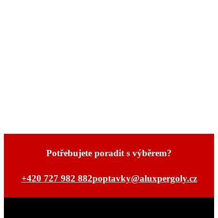
Potřebujete poradit s výběrem?
+420 727 982 882
poptavky@aluxpergoly.cz