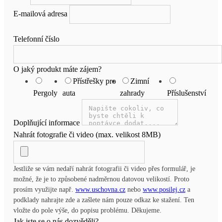
E-mailová adresa
Telefonní číslo
O jaký produkt máte zájem?
Přístřešky pro
Zimní
Pergoly
auta
zahrady
Příslušenství
Doplňující informace
Nahrát fotografie či video (max. velikost 8MB)
Jestliže se vám nedaří nahrát fotografii či video přes formulář, je
možné, že je to způsobené nadměrnou datovou velikostí. Proto
prosím využijte např.
www.uschovna.cz
nebo
www.posilej.cz
a
podklady nahrajte zde a zašlete nám pouze odkaz ke stažení. Ten
vložte do pole výše, do popisu problému. Děkujeme.
Jak jste se o nás dozvěděli?