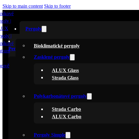
Skip to main content
Skip to footer
Pergoly
Bioklimatické pergoly
Pergoly
Zasklené pergoly
Bioklimatické pergoly
ALUX Glass
Zasklené pergoly
Strada Glass
ALUX Glass
Strada Glass
Polykarbonátové pergoly
Strada Carbo
Polykarbonátové pergoly
ALUX Carbo
Strada Carbo
ALUX Carbo
Pergoly Simple