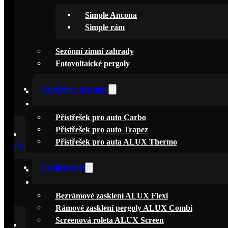
Simple Ancona
Pergoly Simple
Simple rám
Simple Ancona
Sezónní zimní zahrady
Simple Fix
Fotovoltaické pergoly
Simple rám
Přístřešky pro auto
Sezónní zimní zahrady
Fotovoltaické pergoly
Přístřešek pro auto Carbo
Přístřešek pro auto Trapez
Přístřešek pro auta ALUX Thermo
Přístřešky pro auto
Příslušenství
Přístřešek pro auto Carbo
Přístřešek pro auto Trapez
Přístřešek pro auta ALUX Thermo
Bezrámové zasklení ALUX Flexi
Rámové zasklení pergoly ALUX Combi
Screenová roleta ALUX Screen