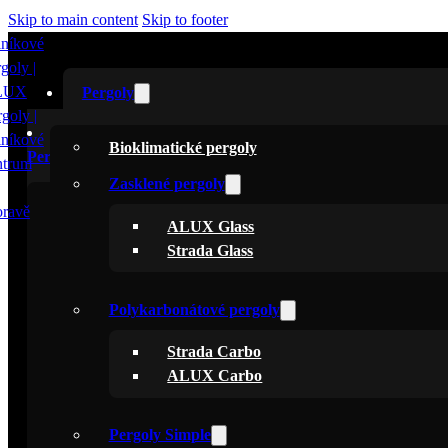
Skip to main content
Skip to footer
Pergoly
Bioklimatické pergoly
Pergoly
Zasklené pergoly
Bioklimatické pergoly
ALUX Glass
Zasklené pergoly
Strada Glass
ALUX Glass
Strada Glass
Polykarbonátové pergoly
Strada Carbo
Polykarbonátové pergoly
ALUX Carbo
Strada Carbo
ALUX Carbo
Pergoly Simple