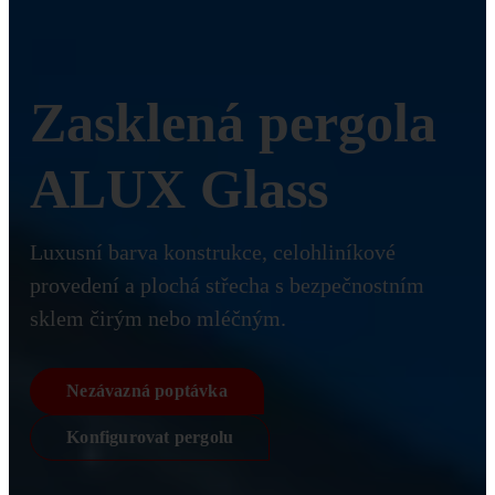
Zasklená pergola
ALUX Glass
Luxusní barva konstrukce, celohliníkové
provedení a plochá střecha s bezpečnostním
sklem čirým nebo mléčným.
Nezávazná poptávka
Konfigurovat pergolu