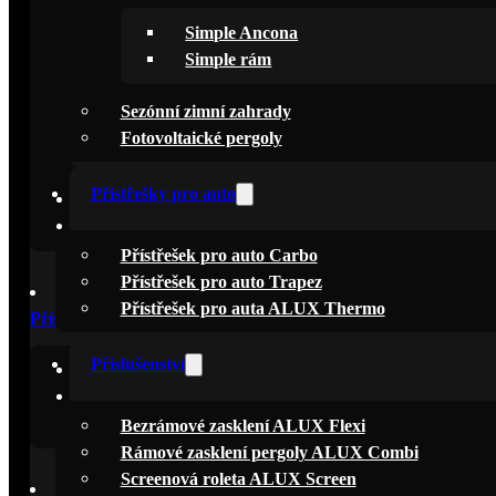
Simple Ancona
Pergoly Simple
Simple rám
Simple Ancona
Sezónní zimní zahrady
Simple Fix
Fotovoltaické pergoly
Simple rám
Přístřešky pro auto
Sezónní zimní zahrady
Fotovoltaické pergoly
Přístřešek pro auto Carbo
Přístřešek pro auto Trapez
Přístřešek pro auta ALUX Thermo
Přístřešky pro auto
Příslušenství
Přístřešek pro auto Carbo
Přístřešek pro auto Trapez
Přístřešek pro auta ALUX Thermo
Bezrámové zasklení ALUX Flexi
Rámové zasklení pergoly ALUX Combi
Screenová roleta ALUX Screen