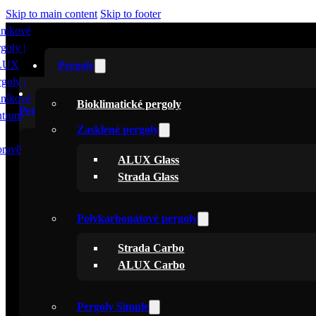
Skip to main content
Skip to footer
Pergoly
Bioklimatické pergoly
Pergoly
Zasklené pergoly
Bioklimatické pergoly
ALUX Glass
Zasklené pergoly
Strada Glass
ALUX Glass
Strada Glass
Polykarbonátové pergoly
Strada Carbo
Polykarbonátové pergoly
ALUX Carbo
Strada Carbo
ALUX Carbo
Pergoly Simple