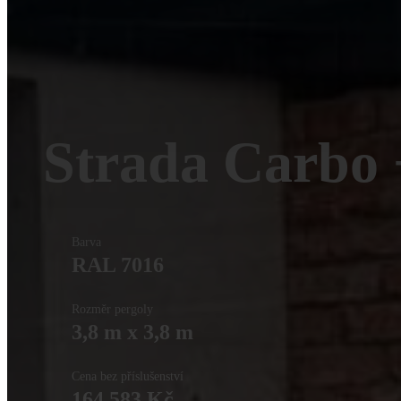
Strada Carbo
Barva
RAL 7016
Rozměr pergoly
3,8 m x 3,8 m
Cena bez příslušenství
164 583 Kč