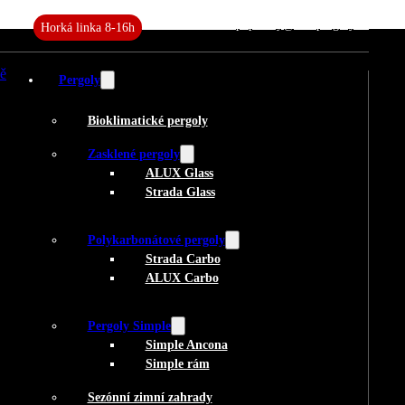
+420 727 982 882
poptavky@aluxpergoly.cz
Horká linka 8-16h
Pergoly
Bioklimatické pergoly
Zasklené pergoly
ALUX Glass
Strada Glass
Polykarbonátové pergoly
Strada Carbo
ALUX Carbo
Pergoly Simple
Simple Ancona
Simple rám
Sezónní zimní zahrady