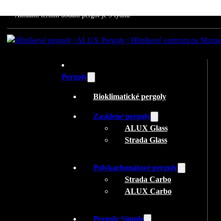
Aktuální termín dodání pergol je 9 týdnů
Pergoly
Bioklimatické pergoly
Zasklené pergoly
ALUX Glass
Strada Glass
Polykarbonátové pergoly
Strada Carbo
ALUX Carbo
Pergoly Simple