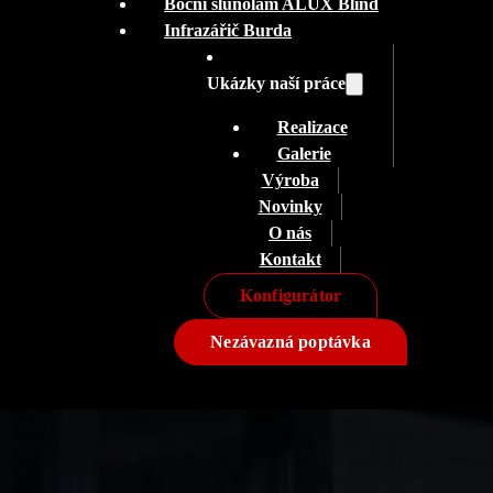
Boční slunolam ALUX Blind
Infrazářič Burda
Ukázky naší práce
Realizace
Galerie
Výroba
Novinky
O nás
Kontakt
Konfigurátor
Nezávazná poptávka