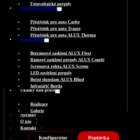
Fotovoltaické pergoly
Přístřešky pro auto
Přístřešek pro auto Carbo
Přístřešek pro auto Trapez
Přístřešek pro auta ALUX Thermo
Příslušenství
Bezrámové zasklení ALUX Flexi
Rámové zasklení pergoly ALUX Combi
Screenová roleta ALUX Screen
LED osvětlení pergoly
Boční slunolam ALUX Blind
Infrazářič Burda
Ukázky naší práce
Realizace
Galerie
Novinky
O nás
Kontakt
Konfigurátor
Poptávka