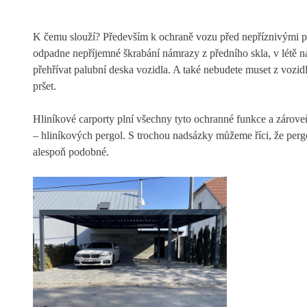
K čemu slouží? Především k ochraně vozu před nepříznivými p
odpadne nepříjemné škrabání námrazy z předního skla, v létě n
přehřívat palubní deska vozidla. A také nebudete muset z vozid
pršet.
Hliníkové carporty plní všechny tyto ochranné funkce a zároveň
– hliníkových pergol. S trochou nadsázky můžeme říci, že pergoly
alespoň podobné.