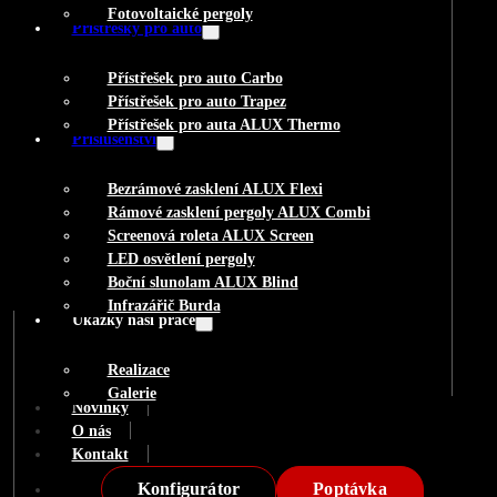
Fotovoltaické pergoly
Přístřešky pro auto
Přístřešek pro auto Carbo
Přístřešek pro auto Trapez
Přístřešek pro auta ALUX Thermo
Příslušenství
Bezrámové zasklení ALUX Flexi
Rámové zasklení pergoly ALUX Combi
Screenová roleta ALUX Screen
LED osvětlení pergoly
Boční slunolam ALUX Blind
Infrazářič Burda
Ukázky naší práce
Realizace
Galerie
Novinky
O nás
Kontakt
Konfigurátor
Poptávka