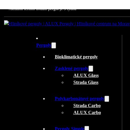
Aktuální termín dodání pergol je 9 týdnů
Pergoly
Bioklimatické pergoly
Zasklené pergoly
ALUX Glass
Strada Glass
Polykarbonátové pergoly
Strada Carbo
ALUX Carbo
Pergoly Simple