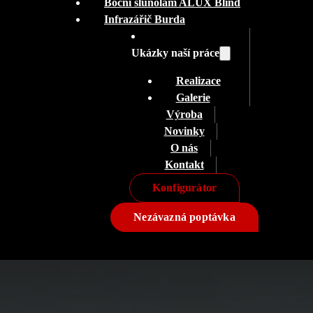
Boční slunolam ALUX Blind
Infrazářič Burda
Ukázky naší práce
Realizace
Galerie
Výroba
Novinky
O nás
Kontakt
Konfigurátor
Nezávazná poptávka