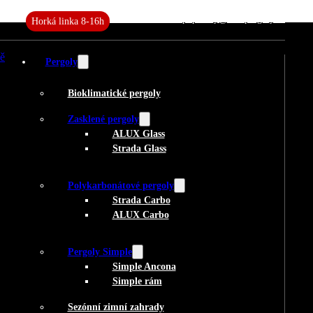
+420 727 982 882
poptavky@aluxpergoly.cz
Horká linka 8-16h
Pergoly
Bioklimatické pergoly
Zasklené pergoly
ALUX Glass
Strada Glass
Polykarbonátové pergoly
Strada Carbo
ALUX Carbo
Pergoly Simple
Simple Ancona
Simple rám
Sezónní zimní zahrady