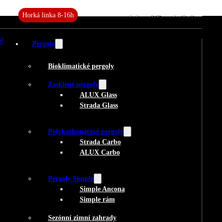
+420 727 982 882
poptavky@aluxpergoly.cz
Horká linka 8-16h
Pergoly
Bioklimatické pergoly
Zasklené pergoly
ALUX Glass
Strada Glass
Polykarbonátové pergoly
Strada Carbo
ALUX Carbo
Pergoly Simple
Simple Ancona
Simple rám
Sezónní zimní zahrady