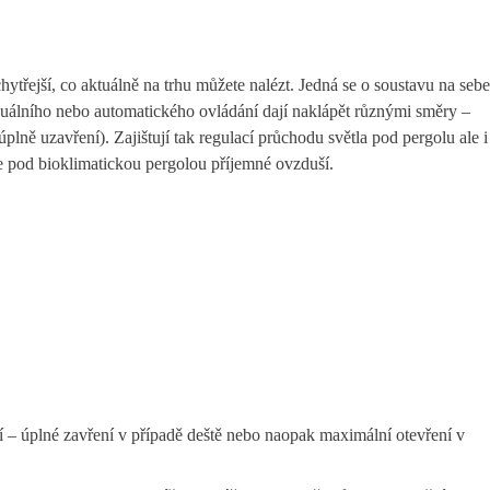
hytřejší, co aktuálně na trhu můžete nalézt. Jedná se o soustavu na sebe
uálního nebo automatického ovládání dají naklápět různými směry –
plně uzavření). Zajištují tak regulací průchodu světla pod pergolu ale i
e pod bioklimatickou pergolou příjemné ovzduší.
í – úplné zavření v případě deště nebo naopak maximální otevření v