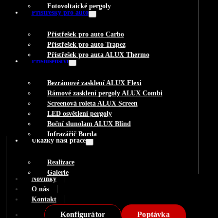
Fotovoltaické pergoly
Přístřešky pro auto
Přístřešek pro auto Carbo
Přístřešek pro auto Trapez
Přístřešek pro auta ALUX Thermo
Příslušenství
Bezrámové zasklení ALUX Flexi
Rámové zasklení pergoly ALUX Combi
Screenová roleta ALUX Screen
LED osvětlení pergoly
Boční slunolam ALUX Blind
Infrazářič Burda
Ukázky naší práce
Realizace
Galerie
Novinky
O nás
Kontakt
Konfigurátor
Poptávka