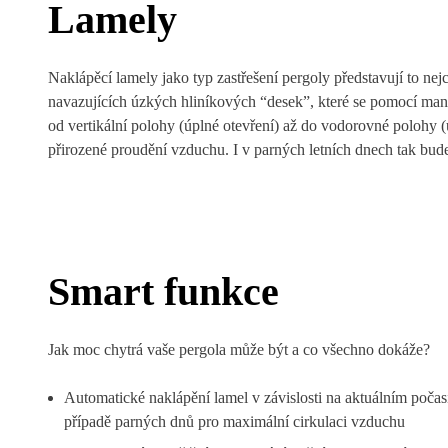
Lamely
Naklápěcí lamely jako typ zastřešení pergoly představují to nejc
navazujících úzkých hliníkových “desek”, které se pomocí man
od vertikální polohy (úplné otevření) až do vodorovné polohy (ú
přirozené proudění vzduchu. I v parných letních dnech tak bud
Smart funkce
Jak moc chytrá vaše pergola může být a co všechno dokáže?
Automatické naklápění lamel v závislosti na aktuálním počas
případě parných dnů pro maximální cirkulaci vzduchu