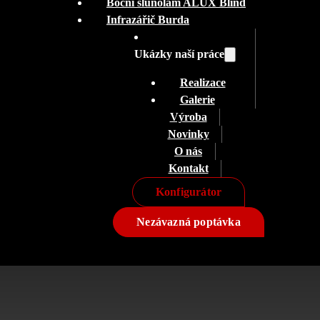
Boční slunolam ALUX Blind
Infrazářič Burda
Ukázky naší práce
Realizace
Galerie
Výroba
Novinky
O nás
Kontakt
Konfigurátor
Nezávazná poptávka