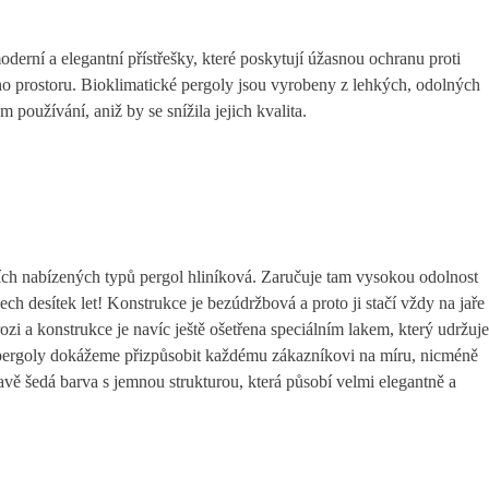
derní a elegantní přístřešky, které poskytují úžasnou ochranu proti
 prostoru. Bioklimatické pergoly jsou vyrobeny z lehkých, odolných
 používání, aniž by se snížila jejich kvalita.
ních nabízených typů pergol hliníková. Zaručuje tam vysokou odolnost
h desítek let! Konstrukce je bezúdržbová a proto ji stačí vždy na jaře
zi a konstrukce je navíc ještě ošetřena speciálním lakem, který udržuje
í pergoly dokážeme přizpůsobit každému zákazníkovi na míru, nicméně
vě šedá barva s jemnou strukturou, která působí velmi elegantně a