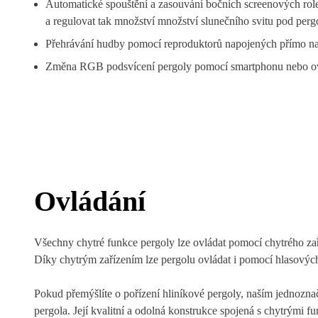
Automatické spouštění a zasouvání bočních screenových rolet
a regulovat tak množství množství slunečního svitu pod perg
Přehrávání hudby pomocí reproduktorů napojených přímo na
Změna RGB podsvícení pergoly pomocí smartphonu nebo o
Ovládání
Všechny chytré funkce pergoly lze ovládat pomocí chytrého zař
Díky chytrým zařízením lze pergolu ovládat i pomocí hlasovýc
Pokud přemýšlíte o pořízení hliníkové pergoly, naším jednozn
pergola. Její kvalitní a odolná konstrukce spojená s chytrými 