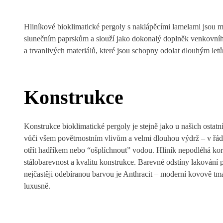
Hliníkové bioklimatické pergoly s naklápěcími lamelami jsou mo
slunečním paprskům a slouží jako dokonalý doplněk venkovního
a trvanlivých materiálů, které jsou schopny odolat dlouhým letům
Konstrukce
Konstrukce bioklimatické pergoly je stejně jako u našich ostat
vůči všem povětrnostním vlivům a velmi dlouhou výdrž – v řádec
otřít hadříkem nebo “ošplíchnout” vodou. Hliník nepodléhá koro
stálobarevnost a kvalitu konstrukce. Barevné odstíny lakován
nejčastěji odebíranou barvou je Anthracit – moderní kovově tma
luxusně.