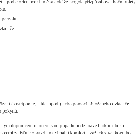
 – podle orientace sluníčka dokáže pergola přizpůsobovat boční rolety
olu.
 pergolu.
vladače
ízení (smartphone, tablet apod.) nebo pomocí přiloženého ovladače.
h pokynů.
ačným doporučením pro většinu případů bude právě bioklimatická
funkcemi zajišťuje opravdu maximální komfort a zážitek z venkovního