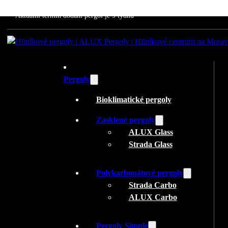
Aktuální termín dodání pergol je 9 týdnů
Pergoly
Bioklimatické pergoly
Zasklené pergoly
ALUX Glass
Strada Glass
Polykarbonátové pergoly
Strada Carbo
ALUX Carbo
Pergoly Simple